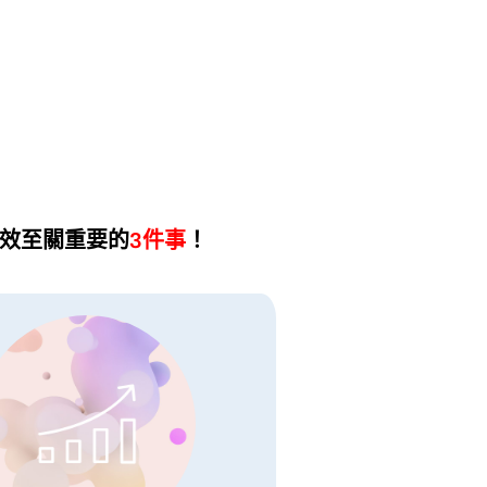
成效至關重要的
3件事
！