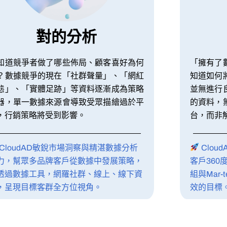
對的分析
知道競爭者做了哪些佈局、顧客喜好為何
「擁有了
？數據競爭的現在「社群聲量」、「網紅
知道如何
態」、「實體足跡」等資料逐漸成為策略
並無進行
器，單一數據來源會導致受眾描繪過於平
的資料，
，行銷策略將受到影響。
台，而非
CloudAD敏銳市場洞察與精湛數據分析
Clo
力，幫眾多品牌客戶從數據中發展策略，
客戶360
透過數據工具，網羅社群、線上、線下資
組與Mar
，呈現目標客群全方位視角。
效的目標