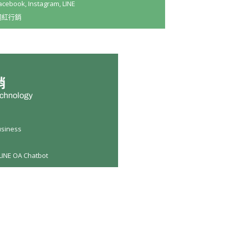
acebook, Instagram, LINE
網紅行銷
銷
echnology
usiness
LINE OA Chatbot