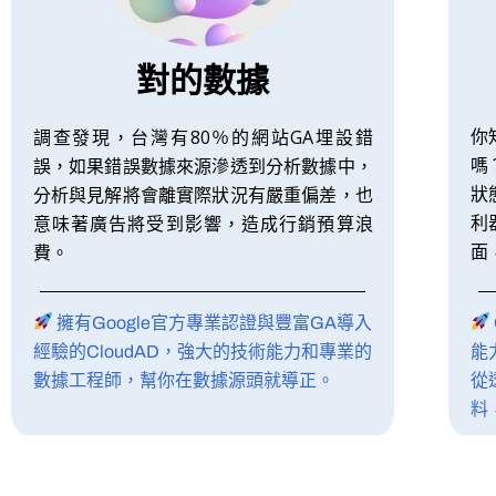
對的數據
調查發現，台灣有80％的網站GA埋設錯
你
誤，如果錯誤數據來源滲透到分析數據中，
嗎
分析與見解將會離實際狀況有嚴重偏差，也
狀
意味著廣告將受到影響，造成行銷預算浪
利
費。
面
擁有Google官方專業認證與豐富GA導入
經驗的CloudAD，強大的技術能力和專業的
能
數據工程師，幫你在數據源頭就導正。
從
料