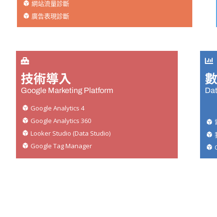
網站流量診斷
廣告表現診斷
技術導入
Google Marketing Platform
Dat
Google Analytics 4
Google Analytics 360
Looker Studio (Data Studio)
Google Tag Manager