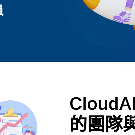
員
Clou
的團隊