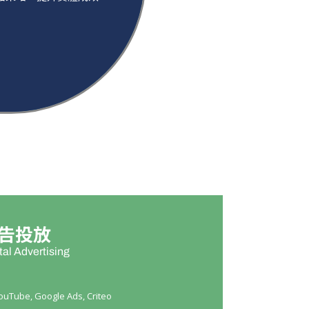
告投放
tal Advertising
ouTube, Google Ads, Criteo