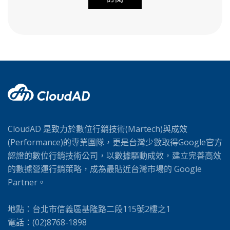
A
l
t
e
r
n
a
t
i
CloudAD 是致力於數位行銷技術(Martech)與成效
v
(Performance)的專業團隊，更是台灣少數取得Google官方
e
認證的數位行銷技術公司，以數據驅動成效，建立完善高效
:
的數據營運行銷策略，成為最貼近台灣市場的 Google
Partner。
地點：台北市信義區基隆路二段115號2樓之1
電話：(02)8768-1898