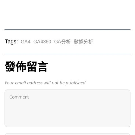
Tags:
GA4
GA4360
GA分析
數據分析
發佈留言
Your email address will not be published.