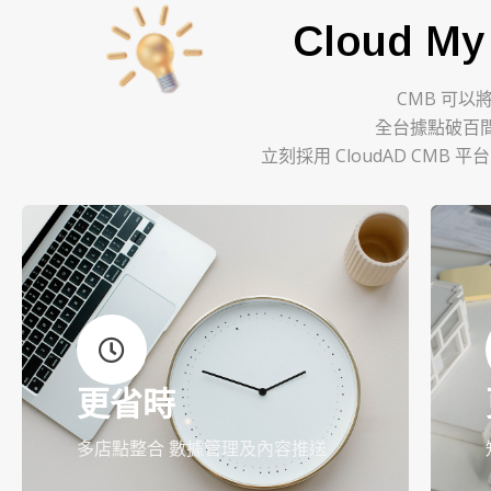
Cloud M
CMB
可以
全台據點破百
立刻採用 CloudAD CMB
更省時
多店點整合 數據管理及內容推送