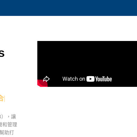
s
合
MB），讓
營和管理
幫助打