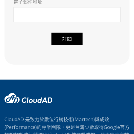
電子郵件地址
A
l
t
e
r
n
a
t
i
v
CloudAD 是致力於數位行銷技術(Martech)與成效
e
(Performance)的專業團隊，更是台灣少數取得Google官方