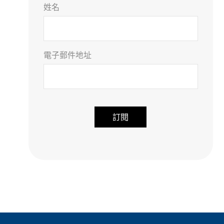
姓名
電子郵件地址
A
l
t
e
r
n
a