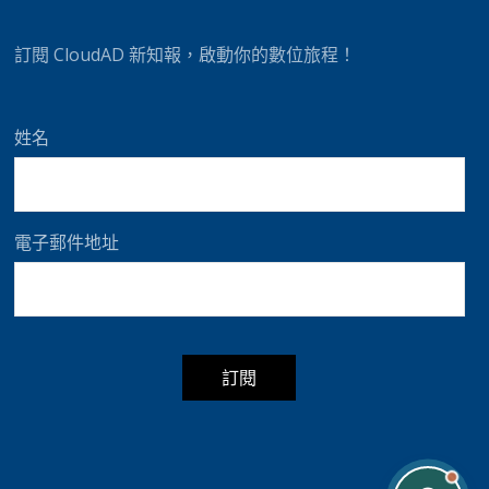
t
i
訂閱 CloudAD 新知報，啟動你的數位旅程！
v
e
:
姓名
電子郵件地址
A
l
t