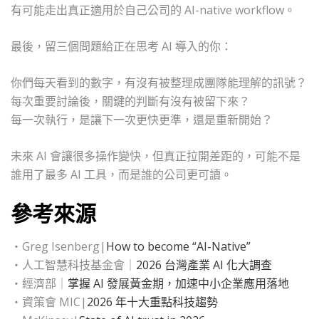
有可能走出真正適用於自己公司的 AI-native workflow。
最後，留三個問題給正在思考 AI 導入的你：
你們每天看到的數字，有沒有被整理成團隊能理解的訊號？
每次重要討論後，關鍵的判斷有沒有被留下來？
每一次執行，是讓下一次更快更準，還是重新開始？
未來 AI 會讓很多操作變快，但真正拉開差距的，可能不是
誰用了最多 AI 工具，而是誰的公司更可讀。
參考來源
・Greg Isenberg|
How to become “AI-Native”
・人工智慧科技基金會｜
2026 台灣產業 AI 化大調查
・經濟部｜
掌握 AI 發展黃金期，加速中小企業應用落地
・資策會 MIC|
2026 年十大重點科技趨勢