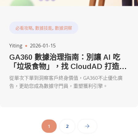
,
,
必看攻略
數據技能
數據洞察
Yiting
2026-01-15
GA360 數據治理指南：別讓 AI 吃
「垃圾食物」，找 CloudAD 打造精
準獲利引擎
從單次下單到洞察客戶終身價值，GA360不止優化廣
告，更助您成為數據守門員，重塑獲利引擎。
1
2