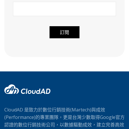
A
l
t
e
r
n
a
t
i
v
CloudAD 是致力於數位行銷技術(Martech)與成效
e
(Performance)的專業團隊，更是台灣少數取得Google官方
:
認證的數位行銷技術公司，以數據驅動成效，建立完善高效