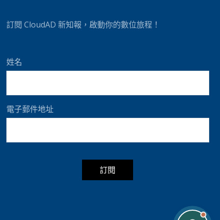
t
i
訂閱 CloudAD 新知報，啟動你的數位旅程！
v
e
:
姓名
電子郵件地址
A
l
t