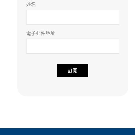
姓名
電子郵件地址
A
l
t
e
r
n
a