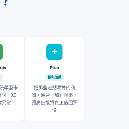
麼？
+
sis
Plus
工
獲利加乘
統學習卡
把那些差點漏掉的利
期，0.5
潤，通通「加」回來，
截異常
讓廣告投資真正值回票
價