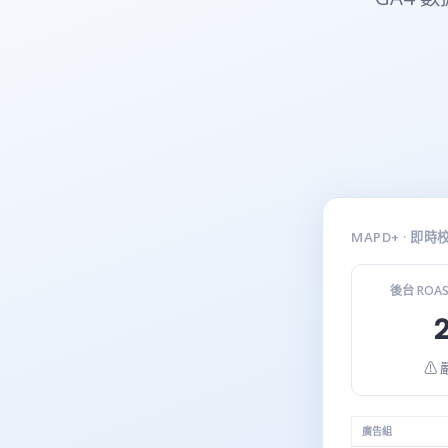
MAPD+ · 即
後台 ROA
2
⚠ 
廣告組