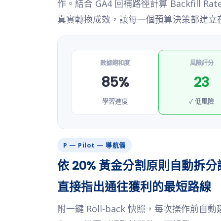
作。結合 GA4 回補路徑計算 Backfill R
真實轉換成效，讓每一個預算決策都建立
數據飽和度
風險評分
85%
23
學習進度
✓ 低風險
P — Pilot — 導航儀
依 20% 黃金分割原則自動拆
直接指出通往獲利的最短路線
附一鍵 Roll-back 快照，每次操作前