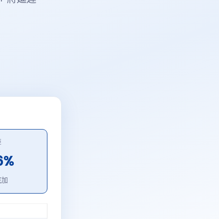
距
6%
底加