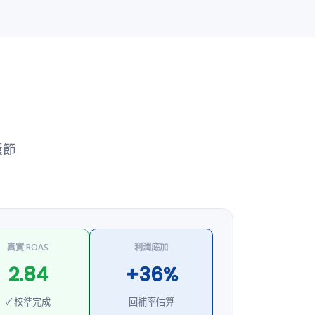
環節
真實 ROAS
利潤底加
2.84
+36%
✓ 校準完成
回補率估算