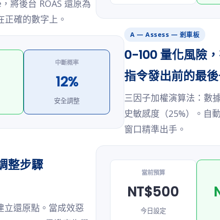
ate，將後台 ROAS 還原為
在正確的數字上。
A — Assess — 剎車板
0-100 量化風
中斷概率
指令發出前的最後
12%
三因子加權演算法：數據
安全調整
史敏感度（25%）。自
窗口精準出手。
分調整步驟
當前預算
NT$500
自動建立還原點。當成效惡
今日設定