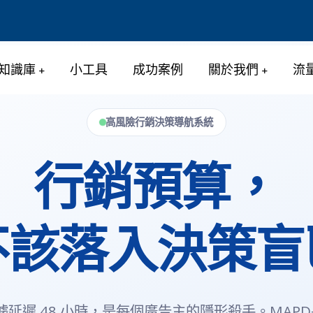
知識庫
小工具
成功案例
關於我們
流
高風險行銷決策導航系統
行銷預算，
APD+
不該落入決策盲
數據延遲 48 小時，是每個廣告主的隱形殺手。MAPD