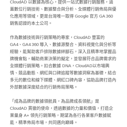
CloudAD 以數據為核心，提供一站式數據行銷服務，涵
蓋數位行銷技術、數據整合與分析、全媒體行銷佈局與優
化應用等領域，更是台灣唯一取得 Google 官方 GA 360
銷售認證的本土公司。
作為數據技術與行銷策略的專家，CloudAD 豐富的
GA4、GA4 360 導入、數據源整合、資料視覺化與分析等
經驗，能幫助客戶排除數據絆腳石，深入且精準地掌握品
牌機會點，輔助商業決策的擬定，並發展符合品牌需求的
全媒體行銷策略。扣合數據 DNA，CloudAD以市場輿
情、競品動態、網紅與口碑追蹤等數據洞察為基礎，結合
多元的數位和線下媒體、網紅口碑內容，協助品牌打造內
外部數據深度結合的行銷佈局策略。
「成為品牌的數據領航員，為品牌成長領航」是
CloudAD 貫徹的使命，透過數據的力量和價值，打造企
業量身 A+ 領先行銷策略，期望為各行各業客戶數據賦
能，精準佈局市場，共同邁向巔峰。