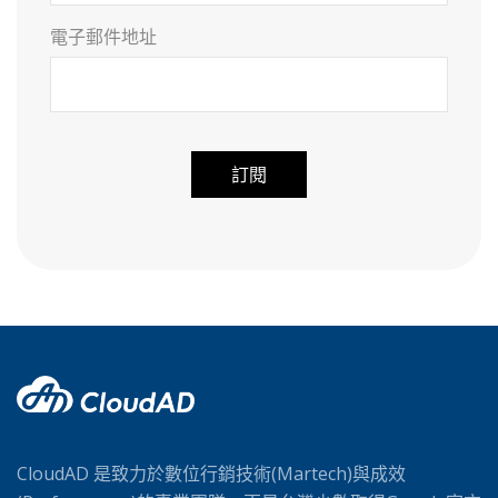
電子郵件地址
A
l
t
e
r
n
a
t
i
v
CloudAD 是致力於數位行銷技術(Martech)與成效