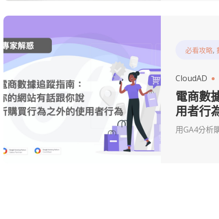
,
必看攻略
CloudAD
電商數
用者行
用GA4分