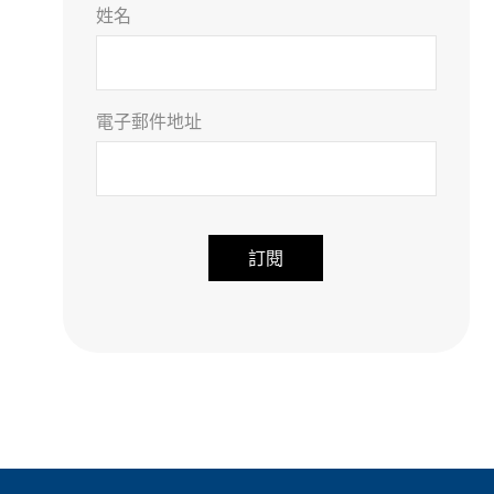
姓名
電子郵件地址
A
l
t
e
r
n
a