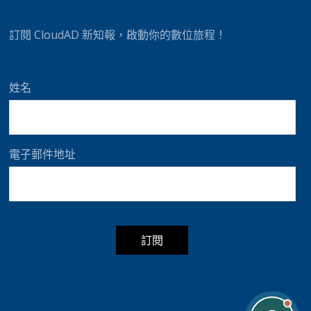
t
i
訂閱 CloudAD 新知報，啟動你的數位旅程！
v
e
:
姓名
電子郵件地址
A
l
t