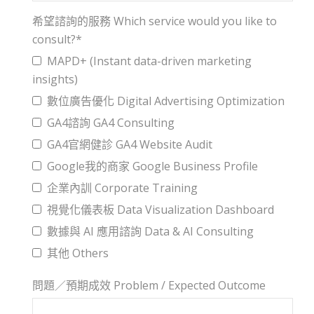
希望諮詢的服務 Which service would you like to
consult?*
MAPD+ (Instant data-driven marketing
insights)
數位廣告優化 Digital Advertising Optimization
GA4諮詢 GA4 Consulting
GA4官網健診 GA4 Website Audit
Google我的商家 Google Business Profile
企業內訓 Corporate Training
視覺化儀表板 Data Visualization Dashboard
數據與 AI 應用諮詢 Data & AI Consulting
其他 Others
問題／預期成效 Problem / Expected Outcome