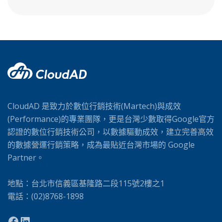
l
t
e
r
n
a
t
i
CloudAD 是致力於數位行銷技術(Martech)與成效
v
(Performance)的專業團隊，更是台灣少數取得Google官方
e
認證的數位行銷技術公司，以數據驅動成效，建立完善高效
:
的數據營運行銷策略，成為最貼近台灣市場的 Google
Partner。
地點：台北市信義區基隆路二段115號2樓之1
電話：(02)8768-1898