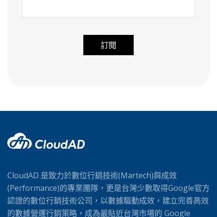
A
l
t
e
r
n
a
t
i
v
CloudAD 是致力於數位行銷技術(Martech)與成效
e
(Performance)的專業團隊，更是台灣少數取得Google官方
:
認證的數位行銷技術公司，以數據驅動成效，建立完善高效
的數據營運行銷策略，成為最貼近台灣市場的 Google