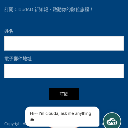
訂閱 CloudAD 新知報，啟動你的數位旅程！
姓名
電子郵件地址
A
l
t
聯絡我們
Copyright © CloudAD All Rights Reserved| iKala Group
e