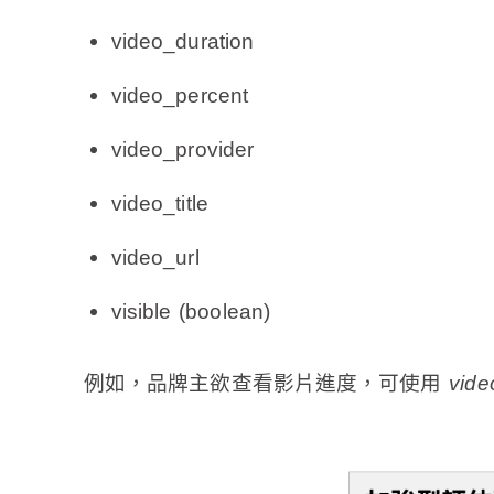
video_duration
video_percent
video_provider
video_title
video_url
visible (boolean)
例如，
品牌主欲查看影片進度，可使用
vide