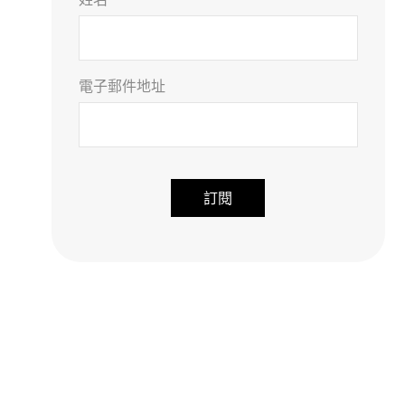
電子郵件地址
A
l
t
e
r
n
a
t