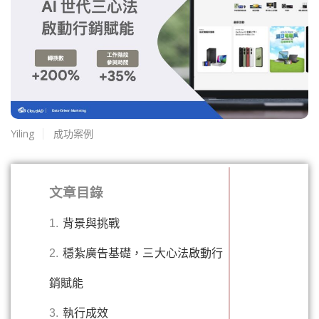
Yiling
成功案例
文章目錄
1.
背景與挑戰
2.
穩紮廣告基礎，三大心法啟動行
銷賦能
3.
執行成效