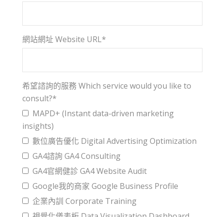
網站網址 Website URL*
希望諮詢的服務 Which service would you like to
consult?*
MAPD+ (Instant data-driven marketing
insights)
數位廣告優化 Digital Advertising Optimization
GA4諮詢 GA4 Consulting
GA4官網健診 GA4 Website Audit
Google我的商家 Google Business Profile
企業內訓 Corporate Training
視覺化儀表板 Data Visualization Dashboard