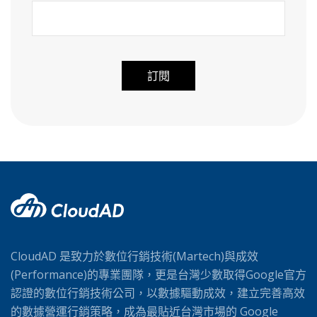
A
l
t
e
r
n
a
t
i
CloudAD 是致力於數位行銷技術(Martech)與成效
v
(Performance)的專業團隊，更是台灣少數取得Google官方
e
認證的數位行銷技術公司，以數據驅動成效，建立完善高效
:
的數據營運行銷策略，成為最貼近台灣市場的 Google